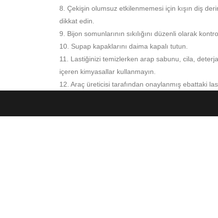
8. Çekişin olumsuz etkilenmemesi için kışın diş de
dikkat edin.
9. Bijon somunlarının sıkılığını düzenli olarak kontro
10. Supap kapaklarını daima kapalı tutun.
11. Lastiğinizi temizlerken arap sabunu, cila, deter
içeren kimyasallar kullanmayın.
12. Araç üreticisi tarafından onaylanmış ebattaki last