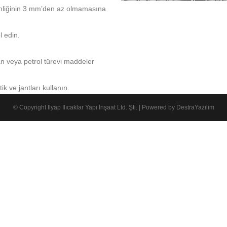
rinliğinin 3 mm’den az olmamasına
l edin.
jan veya petrol türevi maddeler
ik ve jantları kullanın.
© Copyright Ilyap Ilıcaklar Yapı İnşaat Ltd. Şti. | Powered by
DestraYazılım