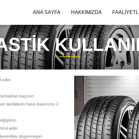
ANA SAYFA
HAKKIMIZDA
FAALIYET
STİK KULLANI
l edin.
çarpmaktan kaçının.
en lastiklerin hava basıncını 2
eğiştirin.
trol edin.
ı kesinlikle düşürmeyin.