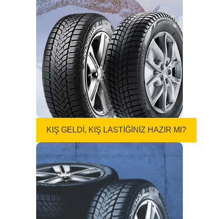
KIŞ GELDİ, KIŞ
LASTİĞİNİZ HAZIR
MI?
Kışın aracınızın yola sağlam basmasını
sağlayacak en iyi seçenek, kışın zorlu
koşullarına karşı performans göstermek için
özel olarak tasarlanmış kış lastikleridir.
…
Devamı
KIŞ GELDİ, KIŞ LASTİĞİNİZ HAZIR MI?
LASTİĞİNİZİN
ÖMRÜNÜ
UZATMAK
MÜMKÜN. AMA
NASIL?