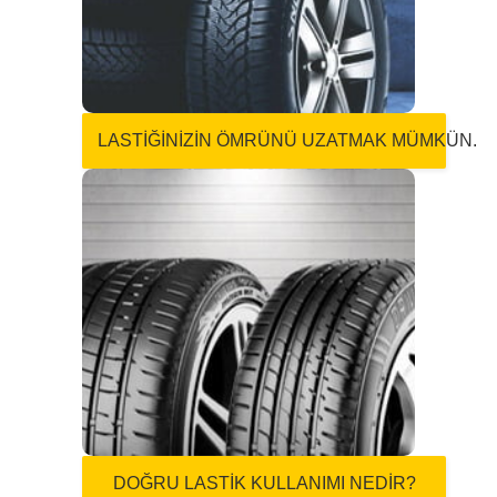
Lastiği oluşturan kimyasallar zaman içinde
kullanım ve depolama koşullarına bağlı
olarak değişim gösterir.
Devamını Oku
LASTİĞİNİZİN ÖMRÜNÜ UZATMAK MÜMKÜN.
DOĞRU LASTİK
KULLANIMI NEDİR?
Lastik ömrünü uzun tutmak, yakıt tasarrufu
sağlamak ve sürüş güvenliği için 12
maddede lastik kullanım önerileri.
Devamını Oku
DOĞRU LASTİK KULLANIMI NEDİR?