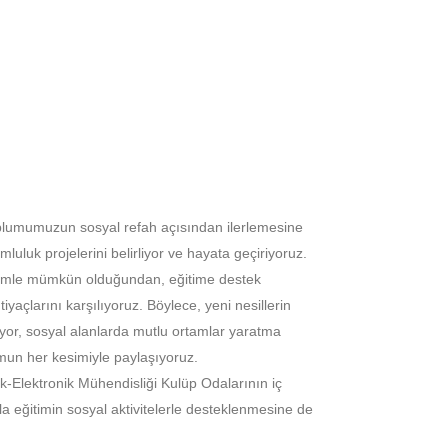
toplumumuzun sosyal refah açısından ilerlemesine
uluk projelerini belirliyor ve hayata geçiriyoruz.
timle mümkün olduğundan, eğitime destek
tiyaçlarını karşılıyoruz. Böylece, yeni nesillerin
tiriyor, sosyal alanlarda mutlu ortamlar yaratma
un her kesimiyle paylaşıyoruz.
ik-Elektronik Mühendisliği Kulüp Odalarının iç
eğitimin sosyal aktivitelerle desteklenmesine de