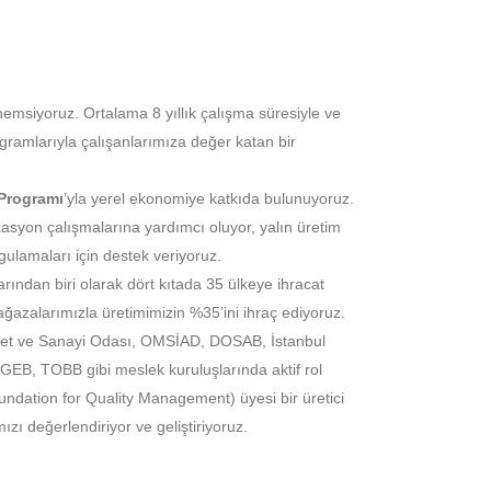
önemsiyoruz. Ortalama 8 yıllık çalışma süresiyle ve
ramlarıyla çalışanlarımıza değer katan bir
 Programı
’yla yerel ekonomiye katkıda bulunuyoruz.
ikasyon çalışmalarına yardımcı oluyor, yalın üretim
ygulamaları için destek veriyoruz.
rından biri olarak dört kıtada 35 ülkeye ihracat
ğazalarımızla üretimimizin %35’ini ihraç ediyoruz.
et ve Sanayi Odası, OMSİAD, DOSAB, İstanbul
SGEB, TOBB gibi meslek kuruluşlarında aktif rol
dation for Quality Management) üyesi bir üretici
zı değerlendiriyor ve geliştiriyoruz.