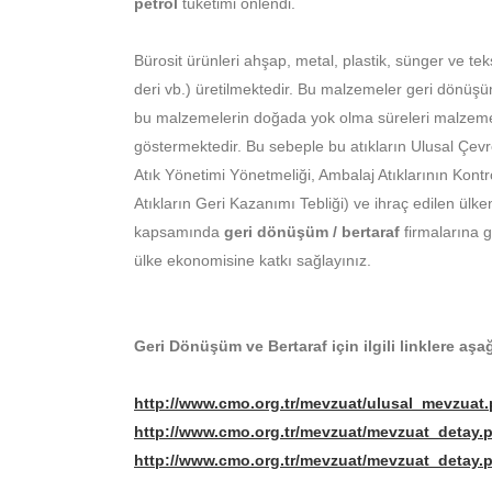
petrol
tüketimi önlendi.
Bürosit ürünleri ahşap, metal, plastik, sünger ve te
deri vb.) üretilmektedir. Bu malzemeler geri dönüşü
bu malzemelerin doğada yok olma süreleri malzeme ö
göstermektedir. Bu sebeple bu atıkların Ulusal Çev
Atık Yönetimi Yönetmeliği, Ambalaj Atıklarının Kontr
Atıkların Geri Kazanımı Tebliği) ve ihraç edilen ülk
kapsamında
geri dönüşüm / bertaraf
firmalarına 
ülke ekonomisine katkı sağlayınız.
Geri Dönüşüm ve Bertaraf için ilgili linklere aşağ
http://www.cmo.org.tr/mevzuat/ulusal_mevzuat
http://www.cmo.org.tr/mevzuat/mevzuat_detay
http://www.cmo.org.tr/mevzuat/mevzuat_detay