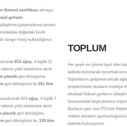
 Sistemi sertifikası
almaya
sal gelişim
yileştirme çalışmalarına devam
modeliyle doğadaki kısıtlı
zlı sünger hariç kullandığımız
TOPLUM
ndırarak
913 ağaç
, 4 kişilik 11
Her şeyin en iyisine layık olan 
0 ailenin yıllık tüketimine denk
katkıda bulunacak kurumsal soruml
am plastik
geri dönüşümü
Toplumların gelişmesi ancak eği
am
geri dönüşümü ile
261 litre
projelerimizle okulların mobilya ih
okuldaki fiziksel şartlarını iyileş
azandırarak 603
ağaç
, 4 kişilik 7
konusundaki heyecanımızı toplum
9
ailenin yıllık tüketimine denk
Bunların yanı sıra İTÜ’nün Elektr
m plastik
geri dönüşümü
mekan donatım sponsorluğumuzla 
am
geri dönüşümü ile,
135 litre
katkıda bulunuyoruz.