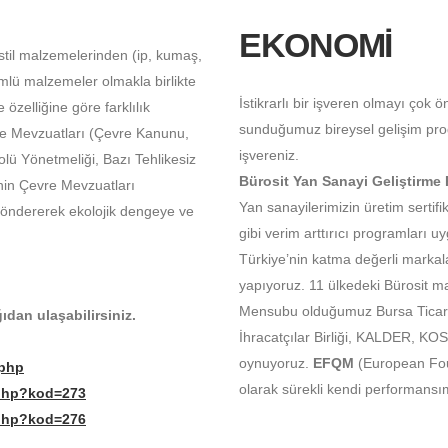
EKONOMİ
kstil malzemelerinden (ip, kumaş,
mlü malzemeler olmakla birlikte
İstikrarlı bir işveren olmayı çok 
zelliğine göre farklılık
sunduğumuz bireysel gelişim prog
re Mevzuatları (Çevre Kanunu,
işvereniz.
olü Yönetmeliği, Bazı Tehlikesiz
Bürosit Yan Sanayi Geliştirme
enin Çevre Mevzuatları
Yan sanayilerimizin üretim sertif
göndererek ekolojik dengeye ve
gibi verim arttırıcı programları u
Türkiye’nin katma değerli markala
yapıyoruz. 11 ülkedeki Bürosit ma
Mensubu olduğumuz Bursa Ticar
ıdan ulaşabilirsiniz.
İhracatçılar Birliği, KALDER, KO
oynuyoruz.
EFQM
(European Foun
.php
olarak sürekli kendi performansımı
.php?kod=273
.php?kod=276