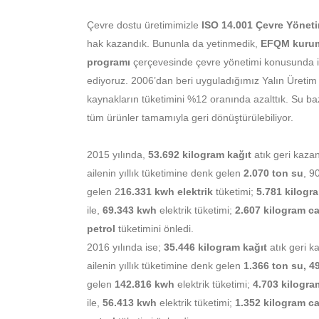
Çevre dostu üretimimizle
ISO 14.001 Çevre Yönetim
hak kazandık. Bununla da yetinmedik,
EFQM kurum
programı
çerçevesinde çevre yönetimi konusunda i
ediyoruz. 2006’dan beri uyguladığımız Yalın Üretim 
kaynakların tüketimini %12 oranında azalttık. Su ba
tüm ürünler tamamıyla geri dönüştürülebiliyor.
2015 yılında,
53.692 kilogram kağıt
atık geri kaza
ailenin yıllık tüketimine denk gelen
2.070 ton su
, 9
gelen 2
16.331 kwh elektrik
tüketimi;
5.781 kilogr
ile,
69.343 kwh
elektrik tüketimi;
2.607 kilogram c
petrol
tüketimini önledi.
2016 yılında ise;
35.446 kilogram kağıt
atık geri k
ailenin yıllık tüketimine denk gelen
1.366 ton su, 4
gelen
142.816 kwh
elektrik tüketimi;
4.703 kilogra
ile,
56.413 kwh
elektrik tüketimi;
1.352 kilogram c