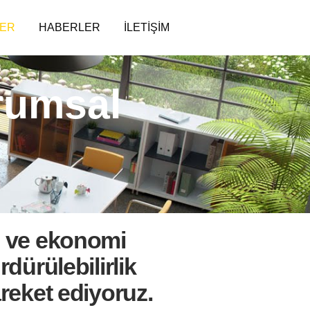
LER
HABERLER
İLETIŞIM
urumsal
m ve ekonomi
rdürülebilirlik
reket ediyoruz.